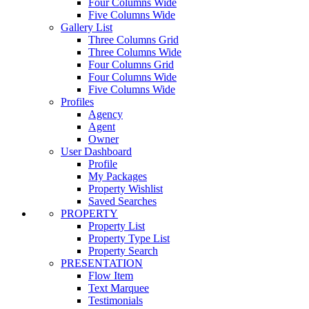
Four Columns Wide
Five Columns Wide
Gallery List
Three Columns Grid
Three Columns Wide
Four Columns Grid
Four Columns Wide
Five Columns Wide
Profiles
Agency
Agent
Owner
User Dashboard
Profile
My Packages
Property Wishlist
Saved Searches
PROPERTY
Property List
Property Type List
Property Search
PRESENTATION
Flow Item
Text Marquee
Testimonials