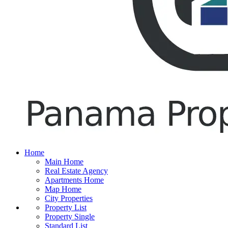
Home
Main Home
Real Estate Agency
Apartments Home
Map Home
City Properties
Property List
Property Single
Standard List