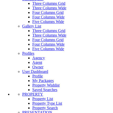
Three Columns Grid
Three Columns Wide
Four Columns Grid
Four Columns Wide
Five Columns Wide
Gallery List
Three Columns Grid
Three Columns Wide
Four Columns Grid
Four Columns Wide
Five Columns Wide
Profiles
Agency
Agent
Owner
User Dashboard
Profile
My Packages
Property Wishlist
Saved Searches
PROPERTY
Property List
Property Type List
Property Search
PRESENTATION