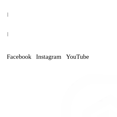
(+507) 6151-8248
|
Curaçao, Willemstad
|
info@curacaopropertyguru.com
Facebook
Instagram
YouTube