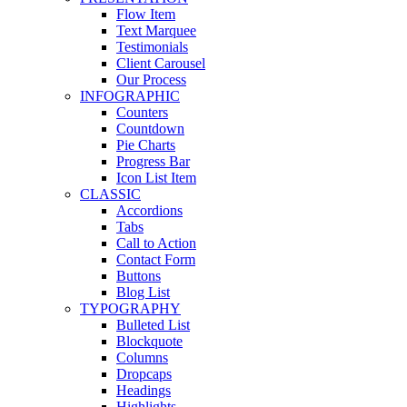
Flow Item
Text Marquee
Testimonials
Client Carousel
Our Process
INFOGRAPHIC
Counters
Countdown
Pie Charts
Progress Bar
Icon List Item
CLASSIC
Accordions
Tabs
Call to Action
Contact Form
Buttons
Blog List
TYPOGRAPHY
Bulleted List
Blockquote
Columns
Dropcaps
Headings
Highlights