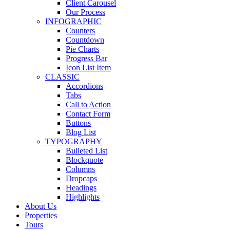
Client Carousel
Our Process
INFOGRAPHIC
Counters
Countdown
Pie Charts
Progress Bar
Icon List Item
CLASSIC
Accordions
Tabs
Call to Action
Contact Form
Buttons
Blog List
TYPOGRAPHY
Bulleted List
Blockquote
Columns
Dropcaps
Headings
Highlights
About Us
Properties
Tours