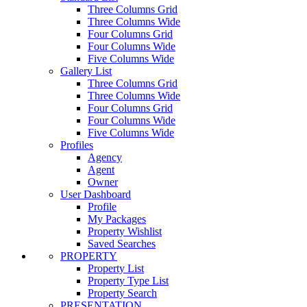
Three Columns Grid
Three Columns Wide
Four Columns Grid
Four Columns Wide
Five Columns Wide
Gallery List
Three Columns Grid
Three Columns Wide
Four Columns Grid
Four Columns Wide
Five Columns Wide
Profiles
Agency
Agent
Owner
User Dashboard
Profile
My Packages
Property Wishlist
Saved Searches
PROPERTY
Property List
Property Type List
Property Search
PRESENTATION