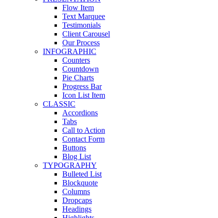
Flow Item
Text Marquee
Testimonials
Client Carousel
Our Process
INFOGRAPHIC
Counters
Countdown
Pie Charts
Progress Bar
Icon List Item
CLASSIC
Accordions
Tabs
Call to Action
Contact Form
Buttons
Blog List
TYPOGRAPHY
Bulleted List
Blockquote
Columns
Dropcaps
Headings
Highlights