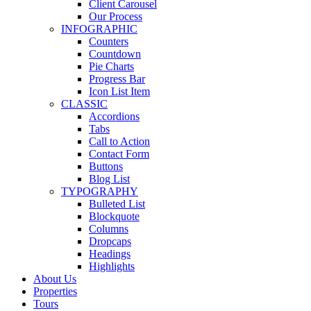
Client Carousel
Our Process
INFOGRAPHIC
Counters
Countdown
Pie Charts
Progress Bar
Icon List Item
CLASSIC
Accordions
Tabs
Call to Action
Contact Form
Buttons
Blog List
TYPOGRAPHY
Bulleted List
Blockquote
Columns
Dropcaps
Headings
Highlights
About Us
Properties
Tours