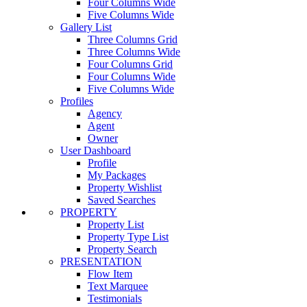
Four Columns Wide
Five Columns Wide
Gallery List
Three Columns Grid
Three Columns Wide
Four Columns Grid
Four Columns Wide
Five Columns Wide
Profiles
Agency
Agent
Owner
User Dashboard
Profile
My Packages
Property Wishlist
Saved Searches
PROPERTY
Property List
Property Type List
Property Search
PRESENTATION
Flow Item
Text Marquee
Testimonials