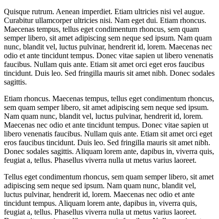
Quisque rutrum. Aenean imperdiet. Etiam ultricies nisi vel augue.
Curabitur ullamcorper ultricies nisi. Nam eget dui. Etiam rhoncus.
Maecenas tempus, tellus eget condimentum rhoncus, sem quam
semper libero, sit amet adipiscing sem neque sed ipsum. Nam quam
nunc, blandit vel, luctus pulvinar, hendrerit id, lorem. Maecenas nec
odio et ante tincidunt tempus. Donec vitae sapien ut libero venenatis
faucibus. Nullam quis ante. Etiam sit amet orci eget eros faucibus
tincidunt. Duis leo. Sed fringilla mauris sit amet nibh. Donec sodales
sagittis.
Etiam rhoncus. Maecenas tempus, tellus eget condimentum rhoncus,
sem quam semper libero, sit amet adipiscing sem neque sed ipsum.
Nam quam nunc, blandit vel, luctus pulvinar, hendrerit id, lorem.
Maecenas nec odio et ante tincidunt tempus. Donec vitae sapien ut
libero venenatis faucibus. Nullam quis ante. Etiam sit amet orci eget
eros faucibus tincidunt. Duis leo. Sed fringilla mauris sit amet nibh.
Donec sodales sagittis. Aliquam lorem ante, dapibus in, viverra quis,
feugiat a, tellus. Phasellus viverra nulla ut metus varius laoreet.
Tellus eget condimentum rhoncus, sem quam semper libero, sit amet
adipiscing sem neque sed ipsum. Nam quam nunc, blandit vel,
luctus pulvinar, hendrerit id, lorem. Maecenas nec odio et ante
tincidunt tempus. Aliquam lorem ante, dapibus in, viverra quis,
feugiat a, tellus. Phasellus viverra nulla ut metus varius laoreet.