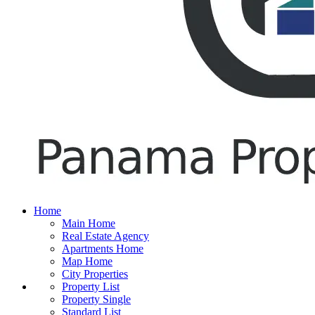
Home
Main Home
Real Estate Agency
Apartments Home
Map Home
City Properties
Property List
Property Single
Standard List