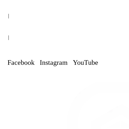
(+507) 6151-8248
|
Curaçao, Willemstad
|
info@curacaopropertyguru.com
Facebook
Instagram
YouTube